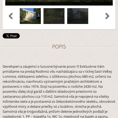
POPIS
Developeri a záujemci o luxusné bývanie pozor !!! Exkluzívne Vám
prinášame na predaj Rodinnú vilu nachádzajúcu sa v tichej časti Veľkej
Lomnice, obklopenú zeleňou, s úžitkovou plochou 680 m2, určenú na
rekonštrukciu, navrhnutú významným pražským architektom a
postavenú v roku 1974. Stojí na pozemku o rozlohe 2430 m2. Na
pozemku ďalej stojí garáž s ďalšími skladovými priestormi so
zastavanou plochou cca 110 m2. Samotná vila je napojená na všetky
inžinierske siete a je postavená zo železobetónového skeletu, obvodové
výplňové múry a deliace priečky sú z kvádrov, strecha je plochá.
Samotná vila je trojpodlažná, pričom delenie jednotlivých podlaží je
nasledovné: 1. PP – kúpelňa 1x, WC 1x, miestnosť na bazén a saunu,